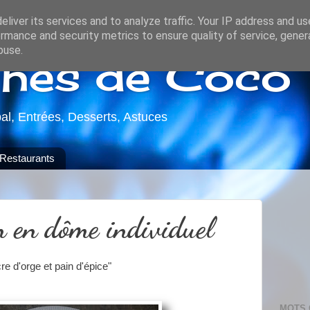
liver its services and to analyze traffic. Your IP address and u
rmance and security metrics to ensure quality of service, gene
buse.
chés de Coco
pal, Entrées, Desserts, Astuces
Restaurants
n en dôme individuel
cre d'orge et pain d'épice"
MOTS 