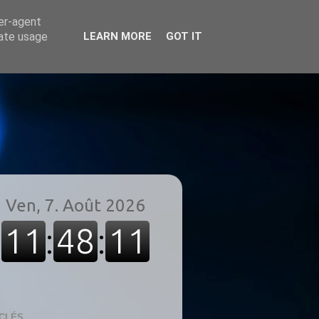
ser-agent
rate usage
LEARN MORE
GOT IT
CLÉS