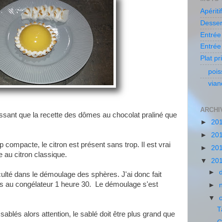
Apériti
Desse
Entré
Entrée
Plat pr
poi
via
ARCHI
ressant que la recette des dômes au chocolat praliné que
►
20
►
20
 compacte, le citron est présent sans trop. Il est vrai
►
20
te au citron classique.
▼
20
►
culté dans le démoulage des sphères. J'ai donc fait
mis au congélateur 1 heure 30. Le démoulage s'est
►
▼
T
es sablés alors attention, le sablé doit être plus grand que