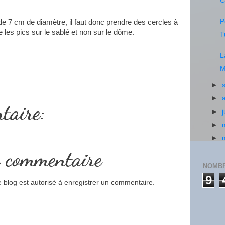
C
P
de 7 cm de diamètre, il faut donc prendre des cercles à
e les pics sur le sablé et non sur le dôme.
T
L
M
►
►
taire:
►
►
►
n commentaire
NOMBR
9
blog est autorisé à enregistrer un commentaire.