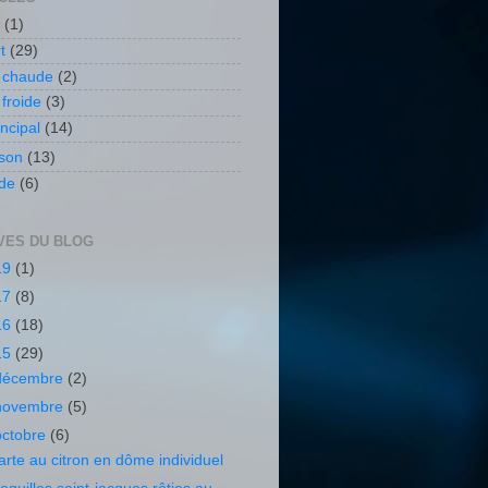
f
(1)
rt
(29)
e chaude
(2)
 froide
(3)
incipal
(14)
sson
(13)
nde
(6)
VES DU BLOG
19
(1)
17
(8)
16
(18)
15
(29)
décembre
(2)
novembre
(5)
octobre
(6)
arte au citron en dôme individuel