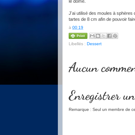
le dôme.
J'ai utilisé des moules à sphères 
tartes de 8 cm afin de pouvoir fair
à
00:19
Libellés :
Dessert
Aucun commen
Enregistrer u
Remarque : Seul un membre de ce 