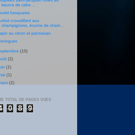
oquilles saint-jacques rôties au
beurre de cidre ...
oulet basquaise
urbot croustillant aux
champignons, écume de cham...
apin au citron et parmesan
eringues
septembre
(10)
août
(2)
juin
(1)
mai
(1)
mars
(2)
E TOTAL DE PAGES VUES
4
0
8
9